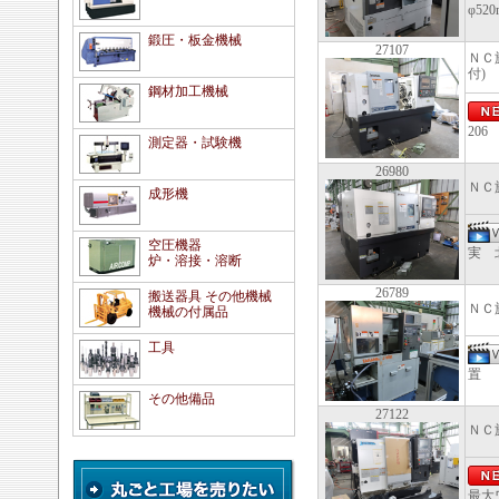
φ5
鍛圧・板金機械
27107
ＮＣ
付)
鋼材加工機械
206
測定器・試験機
26980
ＮＣ
成形機
空圧機器
実 北
炉・溶接・溶断
26789
搬送器具 その他機械
ＮＣ
機械の付属品
工具
置 
その他備品
27122
ＮＣ
最大ワ