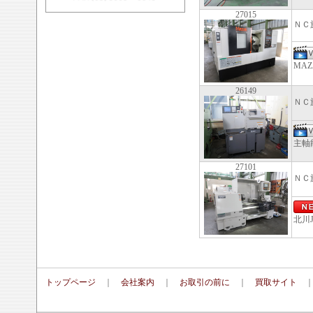
27015
ＮＣ
MAZ
26149
ＮＣ
主軸
27101
ＮＣ
北川J
トップページ
｜
会社案内
｜
お取引の前に
｜
買取サイト