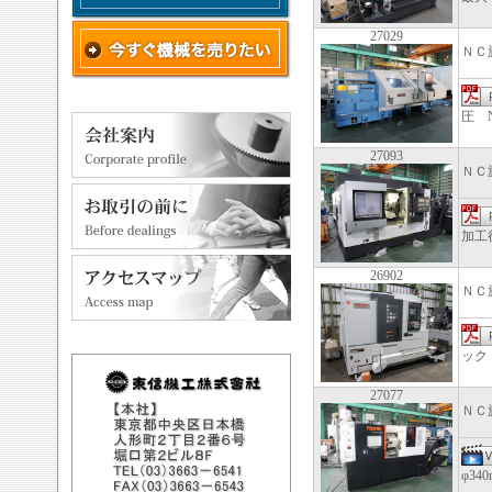
27029
ＮＣ
圧 
27093
ＮＣ
加工径
26902
ＮＣ
ック 
27077
ＮＣ
φ34