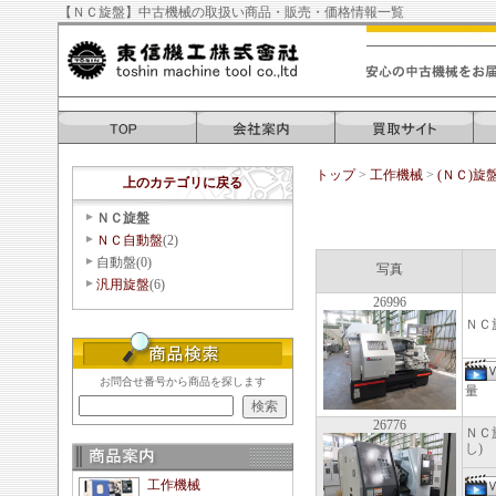
【ＮＣ旋盤】中古機械の取扱い商品・販売・価格情報一覧
トップ
>
工作機械
>
(ＮＣ)旋
上のカテゴリに戻る
ＮＣ旋盤
ＮＣ自動盤
(2)
自動盤(0)
写真
汎用旋盤
(6)
26996
ＮＣ
お問合せ番号から商品を探します
量 
26776
ＮＣ
し)
工作機械