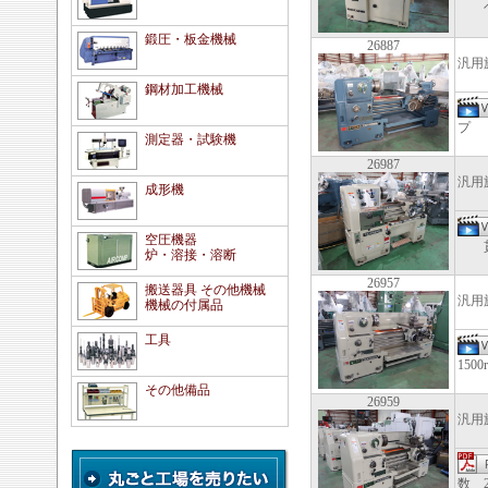
ベッ
鍛圧・板金機械
26887
汎用
鋼材加工機械
プ 速
測定器・試験機
26987
汎用
成形機
空圧機器
貫通穴
炉・溶接・溶断
26957
搬送器具 その他機械
汎用
機械の付属品
工具
150
その他備品
26959
汎用
数 2