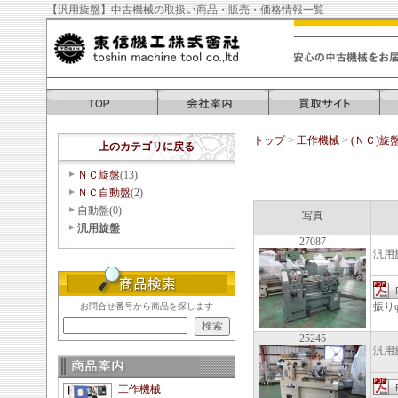
【汎用旋盤】中古機械の取扱い商品・販売・価格情報一覧
トップ
>
工作機械
>
(ＮＣ)旋
上のカテゴリに戻る
ＮＣ旋盤
(13)
ＮＣ自動盤
(2)
自動盤(0)
写真
汎用旋盤
27087
汎用
振り
お問合せ番号から商品を探します
25245
汎用
工作機械