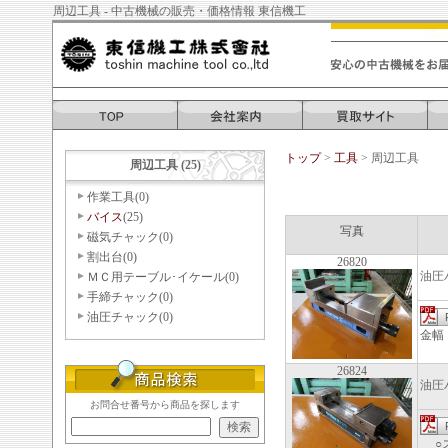
周辺工具 - 中古機械の販売・価格情報 東信機工
トップ
>
工具
> 周辺工具
周辺工具 (25)
作業工具(0)
バイス
(25)
写真
磁気チャック(0)
割出台(0)
26820
油圧
ＭＣ用テーブル･イケール(0)
手締チャック(0)
油圧チャック(0)
金幅
26824
油圧
お問合せ番号から商品を探します
○ス