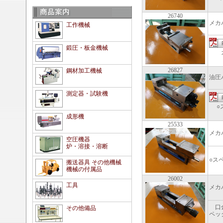
26740
メカ
工作機械
鍛圧・板金機械
ガイ
26827
鋼材加工機械
油圧
測定器・試験機
○ス
成形機
25533
メカ
空圧機器
炉・溶接・溶断
口金
○ス
搬送器具 その他機械
機械の付属品
26002
工具
メカ
口金
その他備品
ペッ