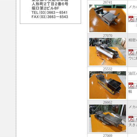
26741
メカ
ガイ
27070
精密
ウに
25532
油圧
幅 
26662
メカ
大き
27069