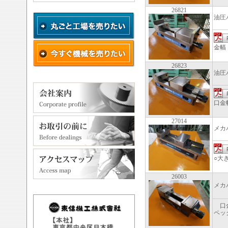
26821
油圧
金幅
26823
油圧
口金
27014
メカ
○大
26003
メカ
口金
ペッ